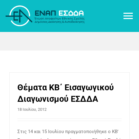
Μετάβαση
στο
To
περιεχόμενο
Na
ΕΝ.ΑΠ.
NEA
ΘΕΣΕΙΣ
Θέματα ΚΒ΄ Εισαγωγικού
Διαγωνισμού ΕΣΔΔΑ
ΔΡΑΣΤΗΡΙΟΤΗΤΑ ΑΠΟΦΟΙΤΩΝ
18 Ιουλίου, 2012
ΒΙΒΛΙΟΘΗΚΗ
Στις 14 και 15 Ιουλίου πραγματοποιήθηκε ο ΚΒ'