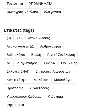
Ταυτότητα
ΥΠΟΜΝΗΜΑΤΑ
Φωτογραφικό Υλικό
όλα γενικά
Ετικέτες (tags)
{J}
{K}
Ανακοινώσεις
Ανακοινώσεις ΔΣ
Αρθρογραφία
Βαθμολόγιο
Βουλή
Γενική Συνέλευση
ΔΣ
Διαγωνισμός
ΕΚΔΔΑ
Εγκύκλιος
Εκλογές ΕΝΑΠ
Επιτροπές Αποφοίτων
Κινητικότητα
Μελέτες
Μισθολόγιο
Προτάσεις
Συναντήσεις
Υπαλληλικός Κώδικας
Υπόμνημα
Ψηφίσματα