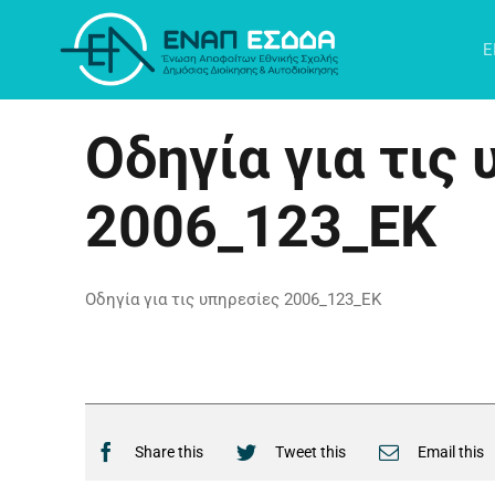
Μετάβαση
στο
Ε
περιεχόμενο
Οδηγία για τις
2006_123_ΕΚ
Οδηγία για τις υπηρεσίες 2006_123_ΕΚ
Share this
Tweet this
Email this