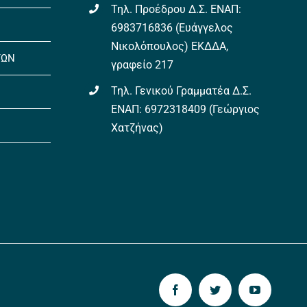
Τηλ. Προέδρου Δ.Σ. ΕΝΑΠ:
6983716836 (Ευάγγελος
Νικολόπουλος) ΕΚΔΔΑ,
ΤΩΝ
γραφείο 217
Τηλ. Γενικού Γραμματέα Δ.Σ.
ΕΝΑΠ: 6972318409 (Γεώργιος
Χατζήνας)