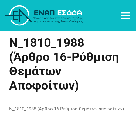
Μετάβαση
στο
To
περιεχόμενο
Na
Ν_1810_1988
ΕΝ.ΑΠ.
(Άρθρο 16-Ρύθμιση
NEA
Θεμάτων
ΘΕΣΕΙΣ
Αποφοίτων)
ΔΡΑΣΤΗΡΙΟΤΗΤΑ ΑΠΟΦΟΙΤΩΝ
Ν_1810_1988 (Άρθρο 16-Ρύθμιση θεμάτων αποφοίτων)
ΒΙΒΛΙΟΘΗΚΗ