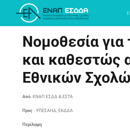
Μετάβαση
στο
Ε
περιεχόμενο
Νομοθεσία για 
και καθεστώς 
Εθνικών Σχολ
Από
:ΕΝΑΠ ΕΣΔΔ & ΕΣΤΑ
Προς
: ΥΠΕΣΑΗΔ, ΕΚΔΔΑ
Περίληψη