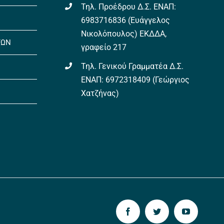
Τηλ. Προέδρου Δ.Σ. ΕΝΑΠ:
6983716836 (Ευάγγελος
Νικολόπουλος) ΕΚΔΔΑ,
ΤΩΝ
γραφείο 217
Τηλ. Γενικού Γραμματέα Δ.Σ.
ΕΝΑΠ: 6972318409 (Γεώργιος
Χατζήνας)