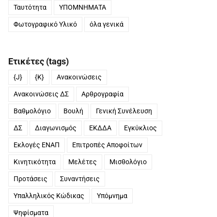
Ταυτότητα
ΥΠΟΜΝΗΜΑΤΑ
Φωτογραφικό Υλικό
όλα γενικά
Ετικέτες (tags)
{J}
{K}
Ανακοινώσεις
Ανακοινώσεις ΔΣ
Αρθρογραφία
Βαθμολόγιο
Βουλή
Γενική Συνέλευση
ΔΣ
Διαγωνισμός
ΕΚΔΔΑ
Εγκύκλιος
Εκλογές ΕΝΑΠ
Επιτροπές Αποφοίτων
Κινητικότητα
Μελέτες
Μισθολόγιο
Προτάσεις
Συναντήσεις
Υπαλληλικός Κώδικας
Υπόμνημα
Ψηφίσματα