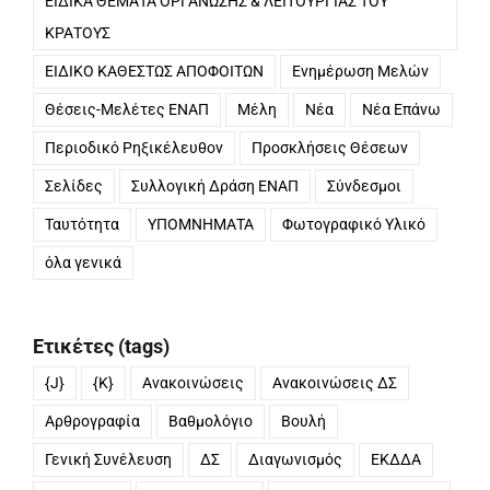
ΕΙΔΙΚΑ ΘΕΜΑΤΑ ΟΡΓΑΝΩΣΗΣ & ΛΕΙΤΟΥΡΓΙΑΣ ΤΟΥ
ΚΡΑΤΟΥΣ
ΕΙΔΙΚΟ ΚΑΘΕΣΤΩΣ ΑΠΟΦΟΙΤΩΝ
Ενημέρωση Μελών
Θέσεις-Μελέτες ΕΝΑΠ
Μέλη
Νέα
Νέα Επάνω
Περιοδικό Ρηξικέλευθον
Προσκλήσεις Θέσεων
Σελίδες
Συλλογική Δράση ΕΝΑΠ
Σύνδεσμοι
Ταυτότητα
ΥΠΟΜΝΗΜΑΤΑ
Φωτογραφικό Υλικό
όλα γενικά
Ετικέτες (tags)
{J}
{K}
Ανακοινώσεις
Ανακοινώσεις ΔΣ
Αρθρογραφία
Βαθμολόγιο
Βουλή
Γενική Συνέλευση
ΔΣ
Διαγωνισμός
ΕΚΔΔΑ