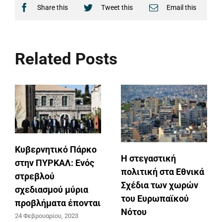
Share this
Tweet this
Email this
Related Posts
ητικό Πάρκο
Η στεγαστική
ΡΚΑΛ: Ενός
πολιτική στα Εθνικά
Παρέμβασ
ού
Σχέδια των χωρών
προέδρου
μού μύρια
του Ευρωπαϊκού
-ΕΣΔΔΑ στ
ατα έπονται
Νότου
Documento
ρίου, 2023